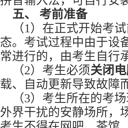
拼音输入法，可自行安
五、
考前准备
（
1
）
在
正式
开始考试
态。考试过程中由于设
常进行的，由考生自行
（
2）
考生必须
关闭电
载、自动更新导致
故障
（
3）
考生所在的考
场
外界干扰的安静场所，
考生不得在网吧、茶馆