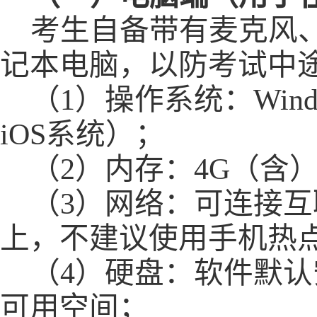
考生自备带有麦克风
记本电脑，以防考试中
（
1）
操作系统
：
Win
iOS系统）；
（
2）
内存
：
4G（含
（
3）
网络
：
可连接互
上，不
建议
使用手机热
（
4）
硬盘：
软件
默认
可用空间；