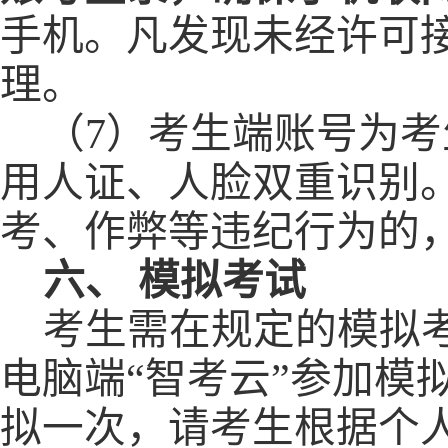
手机。凡发现未经许可
理。
（
7）考生端
账号为
考
用人证、人脸双重识别
考、作弊等违纪行为
的
六、
模拟考试
考生
需
在规定的模拟
电脑端
“
智考云
”
参加模
拟
一次
，请考生根据个