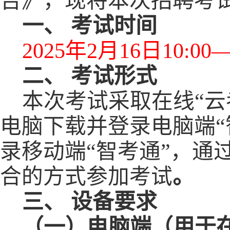
告
》，现将
本次
招聘考
一、
考试时间
202
5
年
2
月
16
日
10:00
二、
考试形式
本次考试采取在线
“
云
电脑下载并登录电脑端
“
录
移动端
“
智考通
”，通
合的方式
参加考试
。
三、
设备要求
（一）电脑端（用于