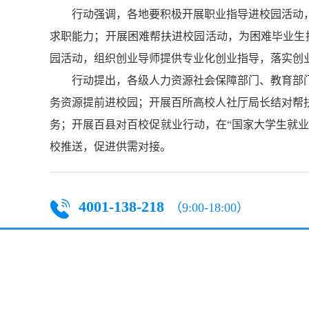
行动强调，各地要积极开展
职业指导进校园
活动
求职能力；
开展
困难帮扶进校园
活动
，
为困难毕业生
园
活动
，
组织创业导师提供专业化创业指导，落实创
行动提出，
各
级人力资源社会保障部门、教育部
务资源提前进校园；开展百所高校人社厅局长结对帮
务；
开展百县对百校促就业行动，
在“
国家大学生就
校推送
，促进供需对接
。
4001-138-218
（9:00-18:00）